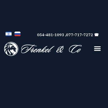
☎ 077-717-7272, 054-481-1093