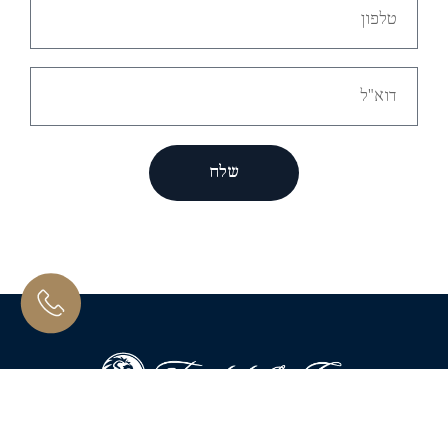
שלח
פרנקל אלכסנדר עו״ד 515725273