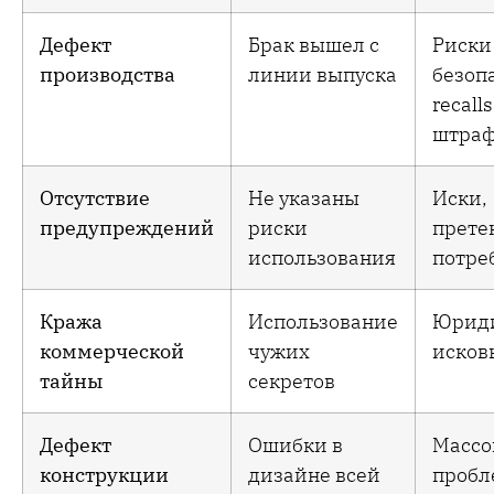
Дефект
Брак вышел с
Риски
производства
линии выпуска
безоп
recalls
штра
Отсутствие
Не указаны
Иски,
предупреждений
риски
прете
использования
потре
Кража
Использование
Юрид
коммерческой
чужих
исков
тайны
секретов
Дефект
Ошибки в
Массо
конструкции
дизайне всей
пробл