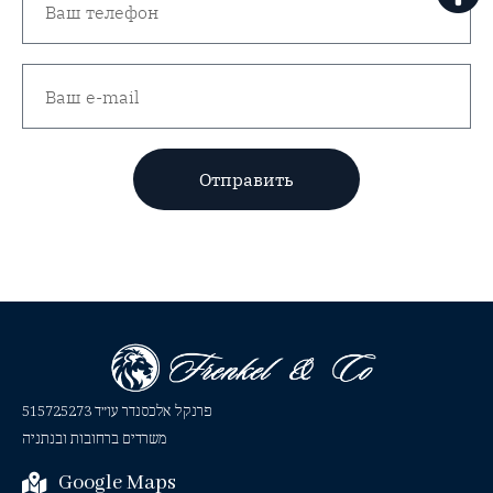
Отправить
פרנקל אלכסנדר עו״ד 515725273
משרדים ברחובות ובנתניה
Google Maps