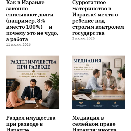
Как в Израиле
Суррогатное
законно
материнство в
списывают долги
Израиле: мечта о
(например, 8%
ребёнке под
вместо 100%) — и
строгим контролем
почему это не чудо,
государства
а работа
2 июня, 2026
11 июня, 2026
Раздел имущества
Медиация в
при разводе в
семейном праве
Израиле
Израиля: иногда