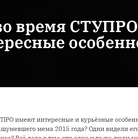
о время СТУПРО
ересные особенн
ПРО имеют интересные и курьёзные особенн
шумевшего мема 2015 года? Одни видели его
рное? Всё дело в том, что одно и то же люди м