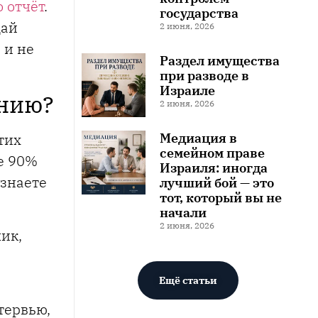
о отчёт
.
государства
щай
2 июня, 2026
 и не
Раздел имущества
при разводе в
Израиле
анию?
2 июня, 2026
Медиация в
тих
семейном праве
ее 90%
Израиля: иногда
 знаете
лучший бой — это
тот, который вы не
начали
2 июня, 2026
ик,
Ещё статьи
тервью,