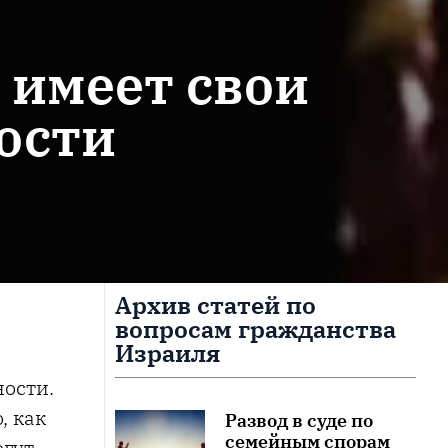
 имеет свои
ости
Архив статей по
вопросам гражданства
Израиля
ости.
, как
Развод в суде по
семейным спорам
огут