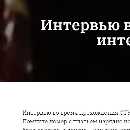
Интервью в
инт
Интервью во время прохождения СТУ
Помните номер с платьем изрядно на
бело-золотое, а другие – как сине-чё