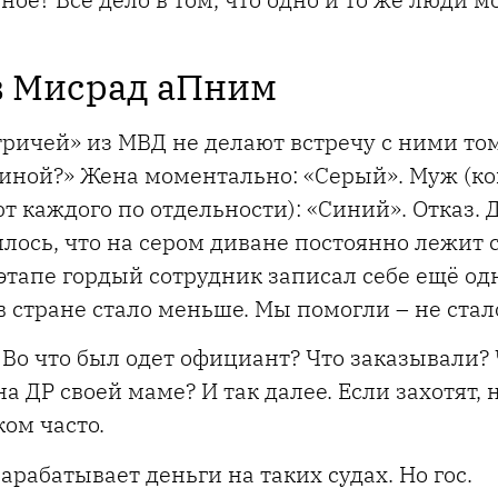
в Мисрад аПним
ричей» из МВД не делают встречу с ними то
стиной?» Жена моментально: «Серый». Муж (к
т каждого по отдельности): «Синий». Отказ. 
нилось, что на сером диване постоянно лежит 
 этапе гордый сотрудник записал себе ещё од
 в стране стало меньше. Мы помогли – не стал
 Во что был одет официант? Что заказывали?
а ДР своей маме? И так далее. Если захотят, н
ом часто.
зарабатывает деньги на таких судах. Но гос.