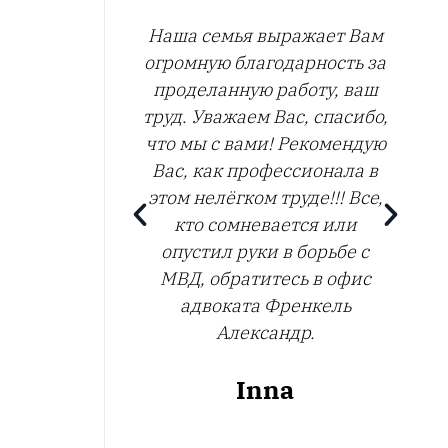
ия от
Наша семья выражает Вам
а только
огромную благодарность за
е. Если
проделанную работу, ваш
лько такой
труд. Уважаем Вас, спасибо,
андр.
что мы с вами! Рекомендую
Вас, как профессионала в
лл
этом нелёгком труде!!! Все,
кто сомневается или
опустил руки в борьбе с
МВД, обратитесь в офис
адвоката Френкель
Александр.
Inna