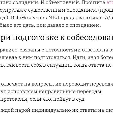
жчина солидный. И объективный. Прочтите
ег
а супругам с существенным опозданием (про
т.д.). В 45% случаев МВД продлевало визы А/5
было его дать, или давало с опозданием.
ри подготовке к собеседов
равило, связаны с неточностями ответов на э
дешевле к ним подготовиться. Идти, зная бол
ь, как вести себя в ситуации, когда ответа не
 отвечает на вопросы, их переводит переводч
нут исправляем неправильные переводы,
протоколы, если что, пойдут в суд.
аждой парой индивидуально их ответы на ин