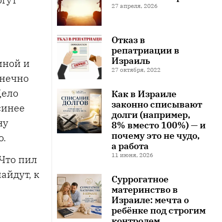
27 апреля, 2026
Отказ в
репатриации в
Израиль
мной и
27 октября, 2022
онечно
Дело
Как в Израиле
законно списывают
синее
долги (например,
ну
8% вместо 100%) — и
почему это не чудо,
о.
а работа
11 июня, 2026
 Что пил
айдут, к
Суррогатное
материнство в
Израиле: мечта о
ребёнке под строгим
контролем