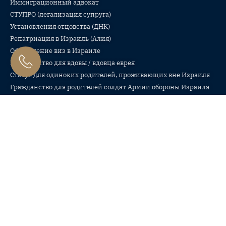
Иммиграционный адвокат
СТУПРО (легализация супруга)
Установления отцовства (ДНК)
Репатриация в Израиль (Алия)
Оформление виз в Израиле
Гражданство для вдовы / вдовца еврея
Статус для одиноких родителей, проживающих вне Израиля
Гражданство для родителей солдат Армии обороны Израиля
Семейное право
Разводы в суде по семейным спорам
Разводы в раввинатском суде
Брачные договоры и соглашения о разводе
Назначение алиментов
Опека и попечительство
Вопросы наследства и завещаний
Раздел квартиры, денег, имущества и бизнеса
Медиация и защита на переговорах
Суррогатное материнство