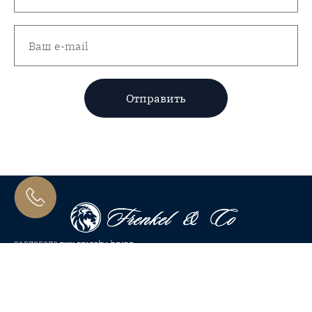
Отправить
פרנקל אלכסנדר עו״ד 515725273
משרדים ברחובות ובנתניה
Google Maps