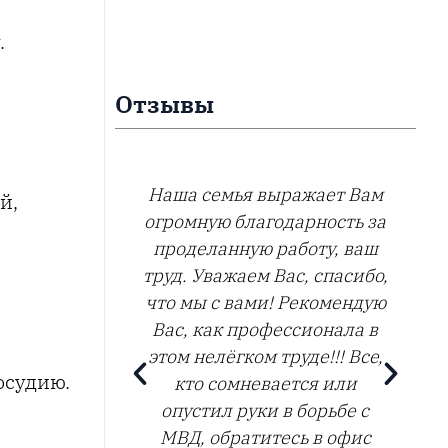
.
Отзывы
 выражает Вам
Молодцы, вы лучший в
й,
агодарность за
своём деле.
ю работу, ваш
Виктория
м Вас, спасибо,
ми! Рекомендую
офессионала в
м труде!!! Все,
осудию.
евается или
ки в борьбе с
итесь в офис