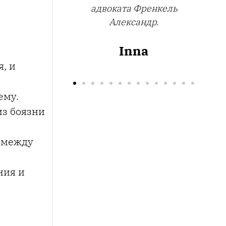
а Френкель
сандр.
nna
, и
ему.
из боязни
и между
ния и