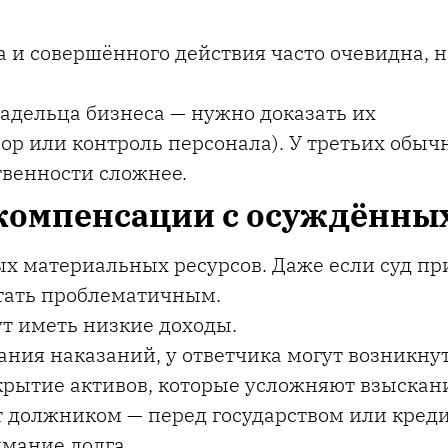
а и совершённого действия часто очевидна, н
ладельца бизнеса — нужно доказать их
бор или контроль персонала). У третьих обыч
твенности сложнее.
компенсации с осуждённы
х материальных ресурсов. Даже если суд п
тать проблематичным.
т иметь низкие доходы.
ания наказаний, у ответчика могут возникну
крытие активов, которые усложняют взыскан
 должником — перед государством или кред
мание долга.