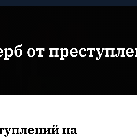
рб от преступл
туплений на