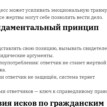
цесс может усиливать эмоциональную травму
все жертвы могут себе позволить вести дело.
ундаментальный принцип
Впечатления от
Наша семья
ставлять свою позицию, вызывать свидетеле
сотрудничества только
огромную бл
ридические аргументы.
самые лучшие. Если
проделанну
лоупотребления: ответчик не станет жертвой
адвокат, то только такой
труд. Уважае
ка.
как Александр.
что мы с ва
ли ответчик не защищён, система теряет
Вас, как пр
Кирилл
этом нелёгко
ми ответчиков — ключ к справедливому прав
кто сомн
опустил ру
ия исков по гражданским
МВД, обрат