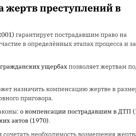
а жертв преступлений в
2001)
гарантирует пострадавшим право на
участие в определённых этапах процесса и з
 гражданских ущербах
позволяет жертвам по
ожет назначить компенсацию жертве в разме
овного приговора.
законы:
о компенсации пострадавшим в ДТП (
их актов (1970)
.
я сочетать необходимость возмещения жертв