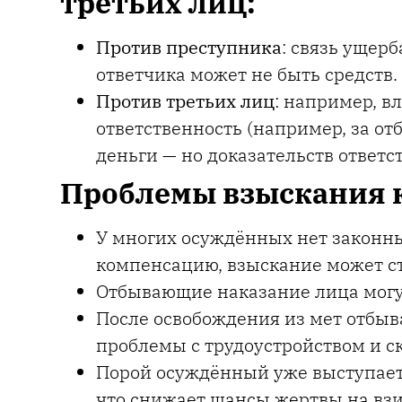
третьих лиц:
Против преступника
: связь ущерб
ответчика может не быть средств.
Против третьих лиц
: например, в
ответственность (например, за от
деньги — но доказательств ответс
Проблемы взыскания 
У многих осуждённых нет законны
компенсацию, взыскание может с
Отбывающие наказание лица могу
После освобождения из мет отбыв
проблемы с трудоустройством и с
Порой осуждённый уже выступает
что снижает шансы жертвы на взи