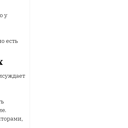
о у
но есть
х
рисуждает
ть
ие.
иторами,