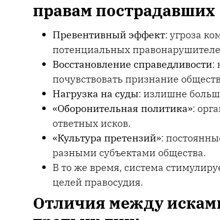
правам пострадавших
Превентивный эффект
: угроза к
потенциальных правонарушителей
Восстановление справедливости
:
почувствовать признание обществ
Нагрузка на суды
: излишне больш
«Оборонительная политика»
: орг
ответных исков.
«Культура претензий»
: постоянн
разными субъектами общества.
В то же время, система стимулиру
целей правосудия.
Отличия между исками