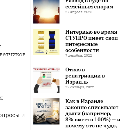
Развод в суде по
семейным спорам
27 апреля, 2026
Интервью во время
СТУПРО имеет свои
интересные
е
особенности
ветчиков
7 декабря, 2022
Отказ в
репатриации в
Израиль
27 октября, 2022
я
Как в Израиле
законно списывают
долги (например,
опросы и
8% вместо 100%) — и
почему это не чудо,