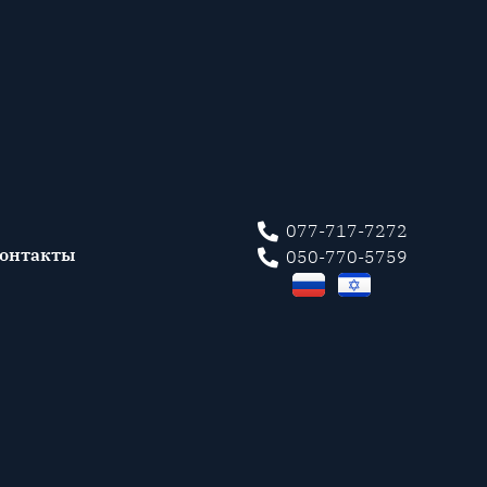
077-717-7272
онтакты
050-770-5759