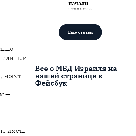
начали
2 июня, 2026
Ещё статьи
инно-
а или при
Всё о МВД Израиля на
нашей странице в
, могут
Фейсбук
ом —
—
не иметь