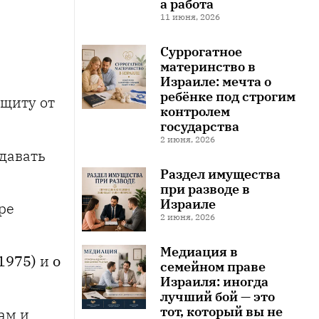
а работа
11 июня, 2026
Суррогатное
материнство в
Израиле: мечта о
ребёнке под строгим
ащиту от
контролем
государства
2 июня, 2026
давать
Раздел имущества
при разводе в
Израиле
ре
2 июня, 2026
Медиация в
1975)
и
о
семейном праве
Израиля: иногда
лучший бой — это
тот, который вы не
ам и