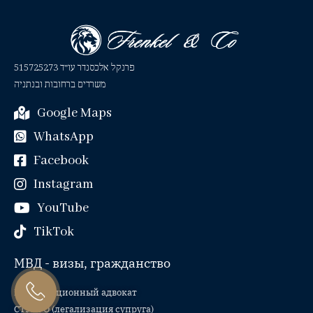
פרנקל אלכסנדר עו״ד 515725273
משרדים ברחובות ובנתניה
Google Maps
WhatsApp
Facebook
Instagram
YouTube
TikTok
МВД - визы, гражданство
Иммиграционный адвокат
СТУПРО (легализация супруга)