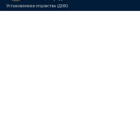
Установления отцовства (ДНК)
Репатриация в Израиль (Алия)
Оформление виз в Израиле
Гражданство для вдовы / вдовца еврея
Статус для одиноких родителей, проживающих вне Израиля
Гражданство для родителей солдат Армии обороны Израиля
Семейное право
Разводы в суде по семейным спорам
Разводы в раввинатском суде
Брачные договоры и соглашения о разводе
Назначение алиментов
Опека и попечительство
Вопросы наследства и завещаний
Раздел квартиры, денег, имущества и бизнеса
Медиация и защита на переговорах
Суррогатное материнство